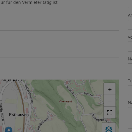
r für den Vermieter tätig ist.
A
V
N
T
+
−
N