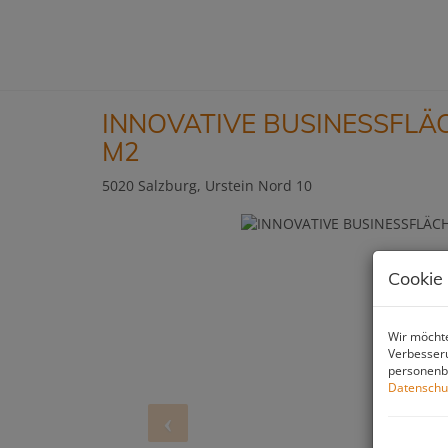
INNOVATIVE BUSINESSFLÄC
M2
5020 Salzburg
, Urstein Nord 10
Cookie
Wir möchte
Verbesseru
personenbe
Datenschu