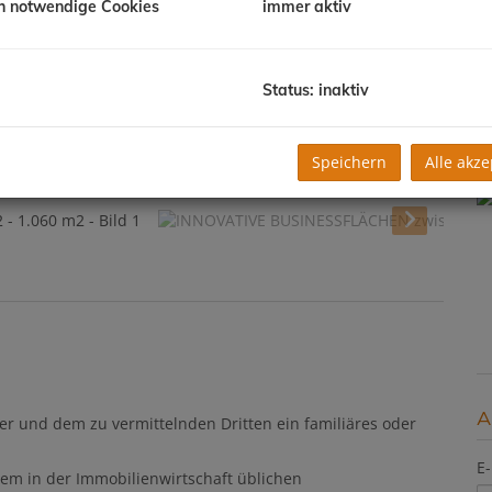
h notwendige Cookies
immer aktiv
B
B
Z
H
Status: inaktiv
K
Speichern
Alle akze
A
er und dem zu vermittelnden Dritten ein familiäres oder
E-
dem in der Immobilienwirtschaft üblichen