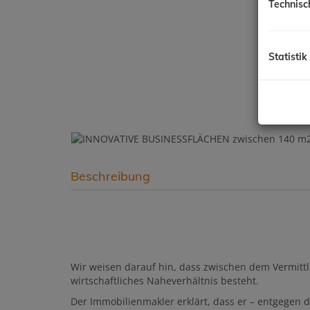
Technisc
Statistik
Beschreibung
Wir weisen darauf hin, dass zwischen dem Vermittl
wirtschaftliches Naheverhältnis besteht.
Der Immobilienmakler erklärt, dass er – entgegen 