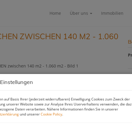
Home
Über uns
Immobilien
HEN ZWISCHEN 140 M2 - 1.060
B
Pr
B
 Einstellungen
Pr
n auf Basis Ihrer (jederzeit widerrufbaren) Einwilligung Cookies zum Zweck der
Pr
ng unserer Website sowie zur Analyse Ihres Userverhaltens verwenden, die da
zogene Daten verarbeiten. Nähere Informationen finden Sie in unserer
N
tzerklärung
und unserer
Cookie Policy
.
H
f
gü