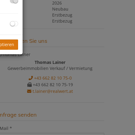
aujahr
2026
auart
Neubau
ustand
Erstbezug
auszustand
Erstbezug
ontaktieren Sie uns
ptieren
Thomas Lainer
Gewerbeimmobilien Verkauf / Vermietung
+43 662 82 10 75-0
+43 662 82 10 75-19
t.lainer@realwert.at
nfrage senden
Mail