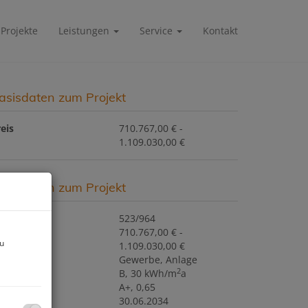
Projekte
Leistungen
Service
Kontakt
asisdaten zum Projekt
eis
710.767,00 € -
1.109.030,00 €
asisdaten zum Projekt
ojektnr.
523/964
eis
710.767,00 € -
zu
1.109.030,00 €
utzungsart
Gewerbe
Anlage
2
WB
B, 30 kWh/m
a
GEE
A+, 0,65
ltig bis
30.06.2034