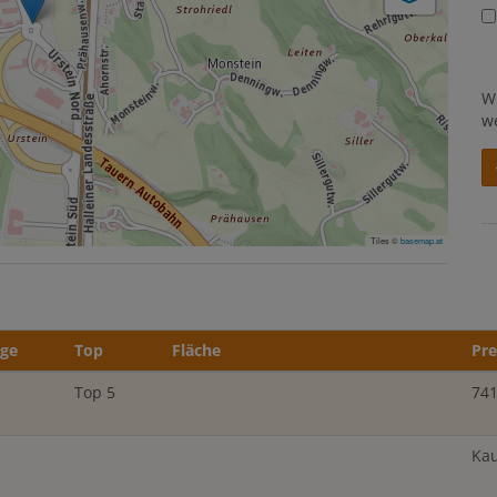
W
w
Tiles ©
basemap.at
age
Top
Fläche
Pre
Top 5
741
Kau