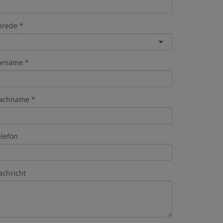
nrede
orname
achname
elefon
achricht