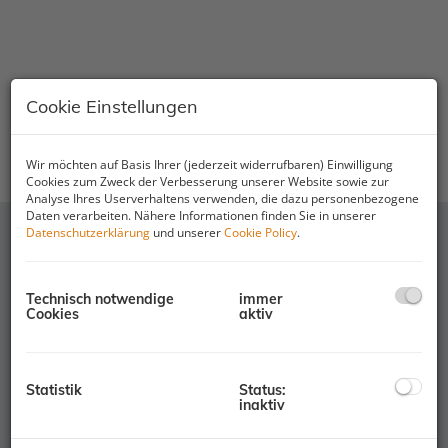
Cookie Einstellungen
ealwert
Wir möchten auf Basis Ihrer (jederzeit widerrufbaren) Einwilligung
Cookies zum Zweck der Verbesserung unserer Website sowie zur
Analyse Ihres Userverhaltens verwenden, die dazu personenbezogene
Daten verarbeiten. Nähere Informationen finden Sie in unserer
Datenschutzerklärung
und unserer
Cookie Policy
.
IMMOBILIEN SIND REALE WERTE
Technisch notwendige
immer
Cookies
aktiv
Die Realwert Immobilientreuhand GmbH ist Ihr Salzburger
Immobilienspezialist für reale Werte. Egal ob
Liegenschaftsverkauf, Vermietung oder Gutachten – unser
Team unterstützt Sie mit Erfahrung, Kompetenz und Know-
Statistik
Status:
How – von der Privatimmobilie bis zum Gewerbeobjekt.
inaktiv