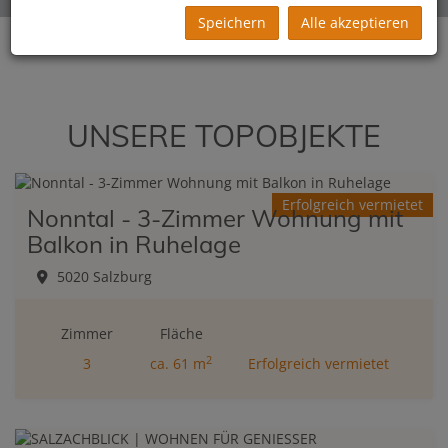
Speichern
Alle akzeptieren
UNSERE TOPOBJEKTE
Erfolgreich vermietet
Nonntal - 3-Zimmer Wohnung mit
Balkon in Ruhelage
5020 Salzburg
Zimmer
Fläche
2
3
ca. 61 m
Erfolgreich vermietet