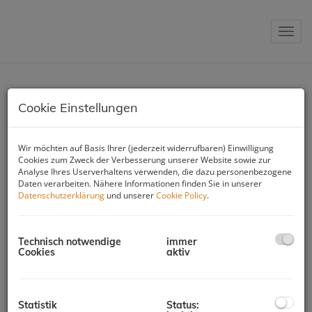
Navig
Cookie Einstellungen
UNSERE PROJEKTE
Wir möchten auf Basis Ihrer (jederzeit widerrufbaren) Einwilligung
Cookies zum Zweck der Verbesserung unserer Website sowie zur
Analyse Ihres Userverhaltens verwenden, die dazu personenbezogene
Daten verarbeiten. Nähere Informationen finden Sie in unserer
Kauf
Datenschutzerklärung
und unserer
Cookie Policy
.
INNOVATIVE BUSINESSFLÄCHEN zwischen 140 m2 - 1.060 m2
Technisch notwendige
immer
5020 Salzburg
Cookies
aktiv
Verfügbare Einh.
5
Flächen
158,3 m² - 247 m²
Preis
710.767,00 € - 1.109.030,00 €
Statistik
Status: