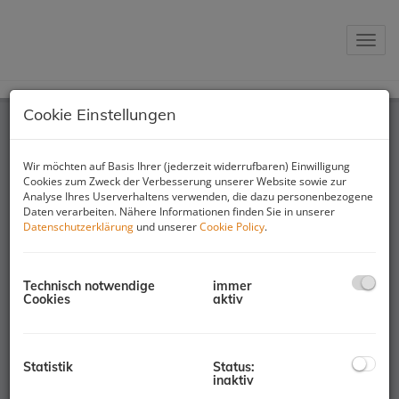
Navig
Cookie Einstellungen
Impressum
Wir möchten auf Basis Ihrer (jederzeit widerrufbaren) Einwilligung
Cookies zum Zweck der Verbesserung unserer Website sowie zur
Analyse Ihres Userverhaltens verwenden, die dazu personenbezogene
Datenschutzinformation
Daten verarbeiten. Nähere Informationen finden Sie in unserer
Datenschutzerklärung
und unserer
Cookie Policy
.
Technisch notwendige
immer
Cookies
aktiv
Adresse
Dr.-Adolf-Altmann-Straße 17
5020 Salzburg, Österreich
Statistik
Status:
+43 662 821075-0
inaktiv