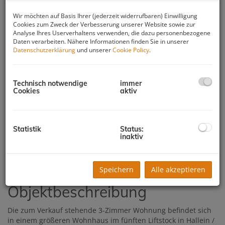
Wir möchten auf Basis Ihrer (jederzeit widerrufbaren) Einwilligung
Cookies zum Zweck der Verbesserung unserer Website sowie zur
Analyse Ihres Userverhaltens verwenden, die dazu personenbezogene
Daten verarbeiten. Nähere Informationen finden Sie in unserer
Datenschutzerklärung
und unserer
Cookie Policy
.
Technisch notwendige
immer
Cookies
aktiv
Statistik
Status:
inaktiv
Beschreibung
Speichern
Alle akzeptieren
Objektbeschreibung
Die zum Verkauf stehende 3-Zimmer Wohnung befindet sich
in einem größeren Wohnhaus im fünften Liftstock in Hallein /