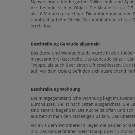
Nahversorger, Kindergarten, Volksschule und Apot
Arzt befindet sich im Objekt. Die Altstadt ist ca. 
als 10 Minuten erreichbar. Die Anbindung an den öff
unmittelbar beim Objekt. Der Autobahnanschluss Sa
erreichbar.
Beschreibung Gebäude allgemein
Das Büro- und Wohngebäude wurde in den 1980er J
insgesamt drei Geschoße. Das Gebäude ist zur Gänz
Treppe, als auch über einen Lift erschlossen. Das
auf. Vor dem Objekt befinden sich ausreichend Park
Beschreibung Wohnung
Die mietgegenständliche Wohnung liegt im zweiten
Bürohauses, Sie ist nach Osten ausgerichtet. Die E
sind zentral begehbar. Die Küche ist offen und sc
aus betritt man den ostseitigen Balkon. Das über
Vis a vis dem Wohnbereich liegen die beiden Schla
m2. Das Kinderzimmer weist knapp über 12 m2 auf.