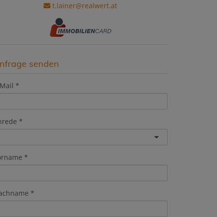
t.lainer@realwert.at
nfrage senden
Mail
nrede
orname
achname