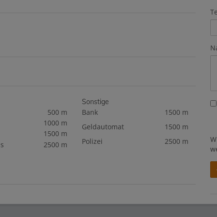
T
N
Sonstige
500 m
Bank
1500 m
1000 m
Geldautomat
1500 m
1500 m
W
Polizei
2500 m
s
2500 m
w