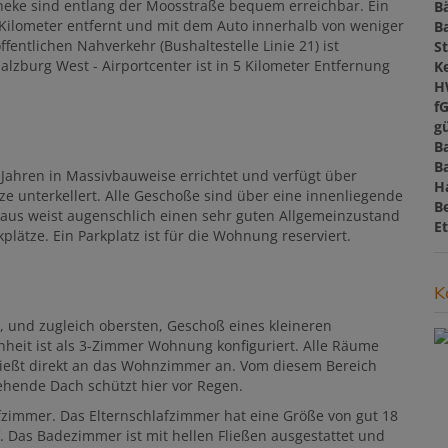
heke sind entlang der Moosstraße bequem erreichbar. Ein
B
2,5 Kilometer entfernt und mit dem Auto innerhalb von weniger
B
entlichen Nahverkehr (Bushaltestelle Linie 21) ist
St
lzburg West - Airportcenter ist in 5 Kilometer Entfernung
Ke
H
f
gü
B
B
ahren in Massivbauweise errichtet und verfügt über
H
e unterkellert. Alle Geschoße sind über eine innenliegende
B
 Haus weist augenschlich einen sehr guten Allgemeinzustand
E
plätze. Ein Parkplatz ist für die Wohnung reserviert.
K
, und zugleich obersten, Geschoß eines kleineren
inheit ist als 3-Zimmer Wohnung konfiguriert. Alle Räume
hließt direkt an das Wohnzimmer an. Vom diesem Bereich
stehende Dach schützt hier vor Regen.
fzimmer. Das Elternschlafzimmer hat eine Größe von gut 18
 Das Badezimmer ist mit hellen Fließen ausgestattet und