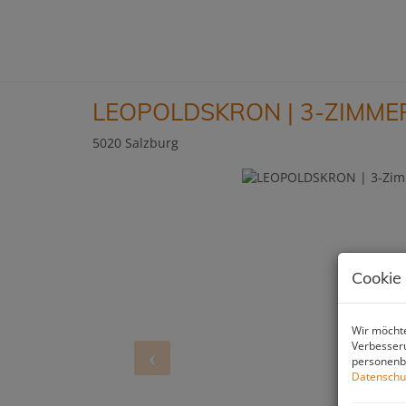
LEOPOLDSKRON | 3-ZIM
5020 Salzburg
Cookie
Wir möchte
Verbesseru
personenbe
Datenschu