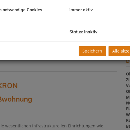
B
h notwendige Cookies
immer aktiv
m
Pr
Status: inaktiv
de
K
Speichern
Alle akze
B
O
Z
SKRON
V
O
M
oßwohnung
N
F
W
Ke
le wesentlichen infrastrukturellen Einrichtungen wie
B