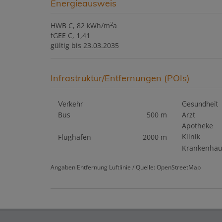
Energieausweis
2
HWB
C, 82 kWh/m
a
fGEE
C, 1,41
gültig bis
23.03.2035
Infrastruktur/Entfernungen (POIs)
Verkehr
Gesundheit
Bus
500 m
Arzt
Apotheke
Klinik
Flughafen
2000 m
Krankenhau
Angaben Entfernung Luftlinie / Quelle: OpenStreetMap