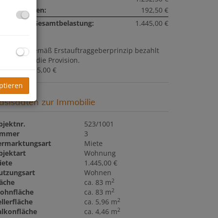
etriebskosten:
192,50 €
onatliche Gesamtbelastung:
1.445,00 €
ovision:
Gemäß Erstauftraggeberprinzip bezahlt
r Abgeber die Provision.
aution:
4.335,00 €
ptieren
asisdaten zur Immobilie
bjektnr.
523/1001
immer
3
ermarktungsart
Miete
bjektart
Wohnung
iete
1.445,00 €
utzungsart
Wohnen
2
läche
ca. 83 m
2
ohnfläche
ca. 83 m
2
llerfläche
ca. 5,96 m
2
alkonfläche
ca. 4,46 m