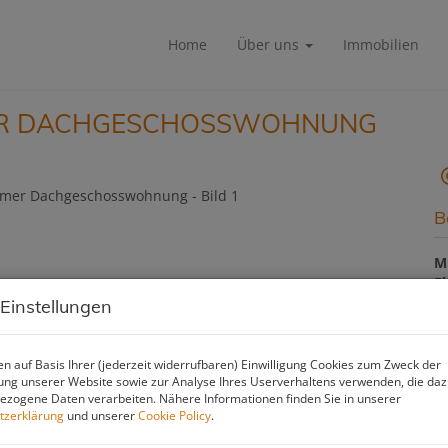
Home
Über uns
Immobilien
MER DACHGESCHOSSWOHNUNG
B
M
F
Z
 Einstellungen
n auf Basis Ihrer (jederzeit widerrufbaren) Einwilligung Cookies zum Zweck der
P
ng unserer Website sowie zur Analyse Ihres Userverhaltens verwenden, die da
zogene Daten verarbeiten. Nähere Informationen finden Sie in unserer
G
tzerklärung
und unserer
Cookie Policy
.
M