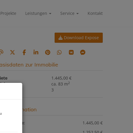
Projekte
Leistungen
Service
Kontakt
Download Expose
asisdaten zur Immobilie
iete
1.445,00 €
2
läche
ca. 83 m
immer
3
reisinformation
zu
esamtmiete:
1.445,00 €
iete:
1.252,50 €