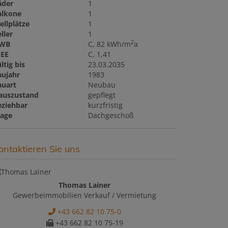
äder
1
alkone
1
ellplätze
1
ller
1
2
WB
C, 82 kWh/m
a
GEE
C, 1,41
ltig bis
23.03.2035
aujahr
1983
auart
Neubau
auszustand
gepflegt
eziehbar
kurzfristig
tage
Dachgeschoß
ontaktieren Sie uns
Thomas Lainer
Gewerbeimmobilien Verkauf / Vermietung
+43 662 82 10 75-0
+43 662 82 10 75-19