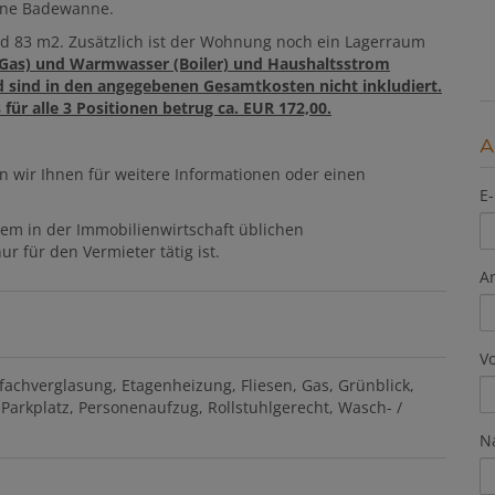
ine Badewanne.
d 83 m2. Zusätzlich ist der Wohnung noch ein Lagerraum
 (Gas) und Warmwasser (Boiler) und Haushaltsstrom
d sind in den angegebenen Gesamtkosten nicht inkludiert.
für alle 3 Positionen betrug ca. EUR 172,00.
A
n wir Ihnen für weitere Informationen oder einen
E-
dem in der Immobilienwirtschaft üblichen
r für den Vermieter tätig ist.
A
V
fachverglasung
Etagenheizung
Fliesen
Gas
Grünblick
Parkplatz
Personenaufzug
Rollstuhlgerecht
Wasch- /
N