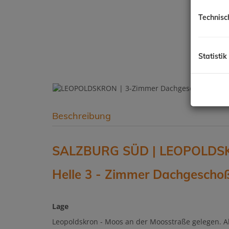
Technisc
Statistik
Beschreibung
SALZBURG SÜD | LEOPOLD
Helle 3 - Zimmer Dachgesch
Lage
Leopoldskron - Moos an der Moosstraße gelegen. Al