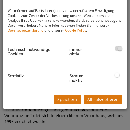
Wir möchten auf Basis Ihrer (jederzeit widerrufbaren) Einwilligung
Cookies zum Zweck der Verbesserung unserer Website sowie zur
Analyse Ihres Userverhaltens verwenden, die dazu personenbezogene
Daten verarbeiten. Nähere Informationen finden Sie in unserer
Datenschutzerklärung
und unserer
Cookie Policy
.
Technisch notwendige
immer
Cookies
aktiv
Balkon Ausblick
Statistik
Status:
inaktiv
Beschreibung
Speichern
Alle akzeptieren
Die außerordentlich gut und gemütlich geschnittene
Wohnung befindet sich in einem kleinen Wohnhaus, welches
1996 errichtet wurde.