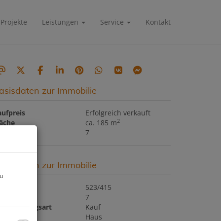
Projekte
Leistungen
Service
Kontakt
asisdaten zur Immobilie
aufpreis
Erfolgreich verkauft
2
läche
ca. 185 m
immer
7
asisdaten zur Immobilie
zu
bjektnr.
523/415
immer
7
ermarktungsart
Kauf
bjektart
Haus