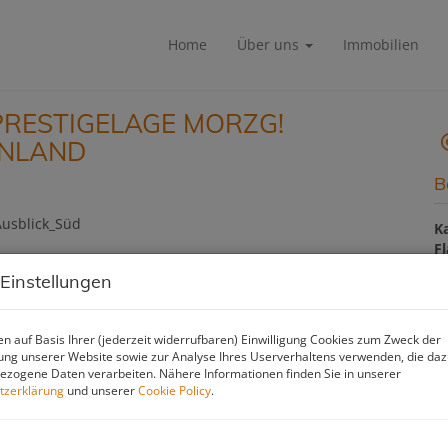
Home
Über uns
Immobilien
PRESTIGELAGE MORZG!
ÜNLAND
B
K
F
Z
 Einstellungen
B
n auf Basis Ihrer (jederzeit widerrufbaren) Einwilligung Cookies zum Zweck der
ng unserer Website sowie zur Analyse Ihres Userverhaltens verwenden, die da
zogene Daten verarbeiten. Nähere Informationen finden Sie in unserer
O
tzerklärung
und unserer
Cookie Policy
.
Z
V
O