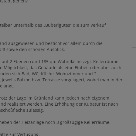
ltstadt gehen?
ttelbar unterhalb des „Buberlgutes“ die zum Verkauf
land ausgewiesen und besticht vor allem durch die
!!! sowie den schönen Ausblick.
t auf 2 Ebenen rund 185 qm Wohnfläche zzgl. Kellerräume.
e Möglichkeit, das Gebäude als eine Einheit oder aber auch
finden sich Bad, WC, Küche, Wohnzimmer und 2
jeweils Balkon bzw. Terrasse vorgelagert, wobei man in der
elangt.
rotz der Lage im Grünland kann jedoch nach eigenem
und realisiert werden. Eine Erhöhung der Kubatur ist nach
schoßfläche zulässig.
 neben der Heizanlage noch 3 großzügige Kellerräume.
ätze zur Verfügung.