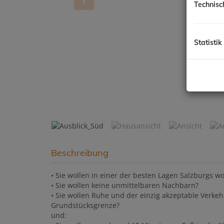
Technisc
Statistik
Au
Beschreibung
• Sie wollen in einer der besten Lagen Salzburgs 
• Sie wollen keine unmittelbaren Nachbarn?
• Sie wollen Ruhe und der einzig akzeptable Verkeh
Grundstücksgrenze?
und: