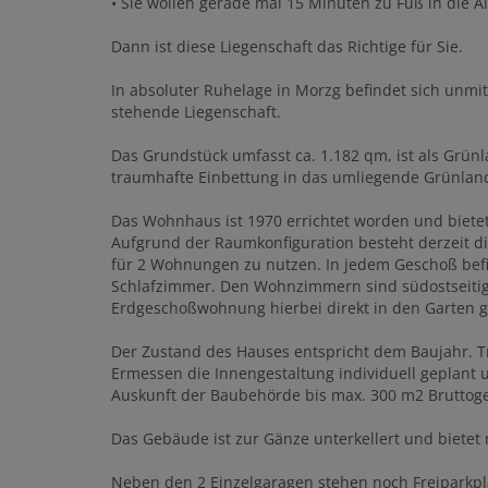
• Sie wollen gerade mal 15 Minuten zu Fuß in die A
Dann ist diese Liegenschaft das Richtige für Sie.
In absoluter Ruhelage in Morzg befindet sich unmi
stehende Liegenschaft.
Das Grundstück umfasst ca. 1.182 qm, ist als Grün
traumhafte Einbettung in das umliegende Grünland
Das Wohnhaus ist 1970 errichtet worden und biete
Aufgrund der Raumkonfiguration besteht derzeit di
für 2 Wohnungen zu nutzen. In jedem Geschoß be
Schlafzimmer. Den Wohnzimmern sind südostseitig 
Erdgeschoßwohnung hierbei direkt in den Garten g
Der Zustand des Hauses entspricht dem Baujahr. T
Ermessen die Innengestaltung individuell geplant 
Auskunft der Baubehörde bis max. 300 m2 Bruttoge
Das Gebäude ist zur Gänze unterkellert und bietet
Neben den 2 Einzelgaragen stehen noch Freiparkpl