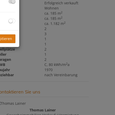
aufpreis
Erfolgreich verkauft
utzungsart
Wohnen
2
läche
ca. 185 m
2
ohnfläche
ca. 185 m
2
rundfläche
ca. 1.182 m
äder
2
C
3
ptieren
alkone
1
errassen
1
ellplätze
2
ller
1
aragen
2
2
WB
C, 80 kWh/m
a
aujahr
1970
eziehbar
nach Vereinbarung
ontaktieren Sie uns
Thomas Lainer