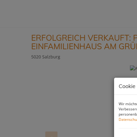
ERFOLGREICH VERKAUFT: 
EINFAMILIENHAUS AM GR
5020 Salzburg
Cookie
Wir möchte
Verbesseru
personenbe
Datenschu