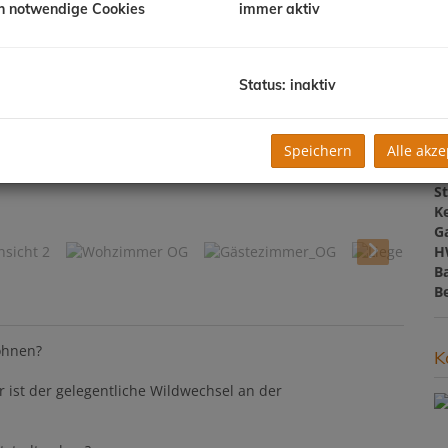
h notwendige Cookies
immer aktiv
K
N
F
W
Status: inaktiv
G
B
W
Speichern
Alle akze
B
T
sblick_Süd
St
Ke
G
H
B
B
wohnen?
K
r ist der gelegentliche Wildwechsel an der