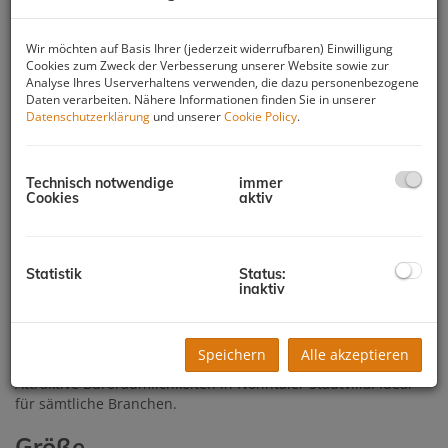
Wir möchten auf Basis Ihrer (jederzeit widerrufbaren) Einwilligung
Cookies zum Zweck der Verbesserung unserer Website sowie zur
Analyse Ihres Userverhaltens verwenden, die dazu personenbezogene
Daten verarbeiten. Nähere Informationen finden Sie in unserer
Datenschutzerklärung
und unserer
Cookie Policy
.
Technisch notwendige
immer
Cookies
aktiv
Statistik
Status:
Beschreibung
inaktiv
Zentral - Effizient - Modern
Speichern
Alle akzeptieren
Attraktive Büroräumlichkeiten in Nonntaler Stadtvilla. Ideal
für sämtliche Branchen.
Größe