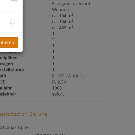
aufpreis
Erfolgreich verkauft
utzungsart
Wohnen
2
läche
ca. 104 m
2
ohnfläche
ca. 104 m
2
rundfläche
ca. 438 m
äder
1
C
2
ptieren
alkone
1
errassen
1
ellplätze
1
aragen
1
bstellräume
1
2
WB
E, 196 kWh/m
a
GEE
D, 2,34
aujahr
1960
eziehbar
sofort
ontaktieren Sie uns