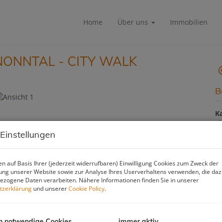
Home
Über uns
Immobilien
NONNTAL - CITY WALK
B
K
F
Z
 Einstellungen
n auf Basis Ihrer (jederzeit widerrufbaren) Einwilligung Cookies zum Zweck der
B
ng unserer Website sowie zur Analyse Ihres Userverhaltens verwenden, die da
zogene Daten verarbeiten. Nähere Informationen finden Sie in unserer
O
tzerklärung
und unserer
Cookie Policy
.
Z
V
O
h notwendige Cookies
immer aktiv