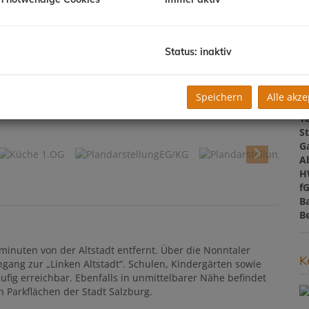
K
N
F
W
Status: inaktiv
G
B
W
Speichern
Alle akze
B
Ansicht 1
T
St
G
A
H
f
B
B
minuten von der Altstadt entfernt. Über die Nonntaler
K
ngang zur „Linken Altstadt“. Schulen, Kindergärten sowie
fig erreichbar. Ebenfalls in unmittelbarer Nähe befindet
 Parkflächen der Stadt Salzburg.