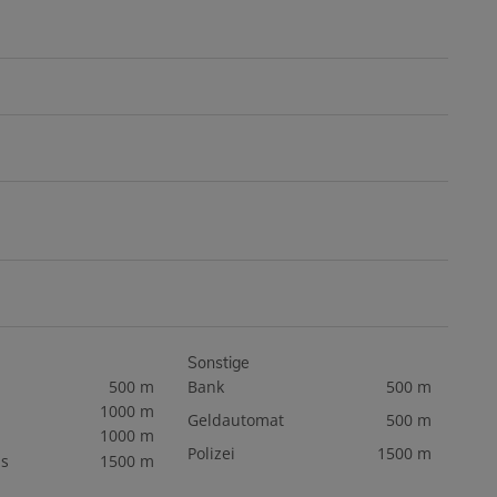
Sonstige
500 m
Bank
500 m
1000 m
Geldautomat
500 m
1000 m
Polizei
1500 m
s
1500 m