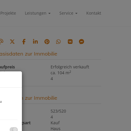
Projekte
Leistungen
Service
Kontakt
asisdaten zur Immobilie
aufpreis
Erfolgreich verkauft
2
läche
ca. 104 m
immer
4
asisdaten zur Immobilie
zu
bjektnr.
523/520
immer
4
ermarktungsart
Kauf
bjektart
Haus