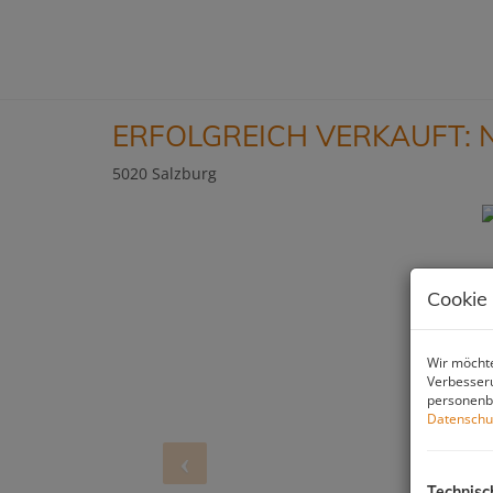
ERFOLGREICH VERKAUFT: 
5020 Salzburg
Cookie
Wir möchte
Verbesseru
personenbe
Datenschu
Technisc