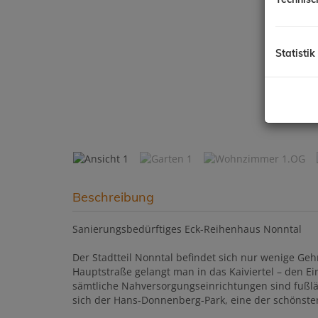
Statistik
Beschreibung
Sanierungsbedürftiges Eck-Reihenhaus Nonntal
Der Stadtteil Nonntal befindet sich nur wenige Geh
Hauptstraße gelangt man in das Kaiviertel – den Ei
sämtliche Nahversorgungseinrichtungen sind fußläu
sich der Hans-Donnenberg-Park, eine der schönsten