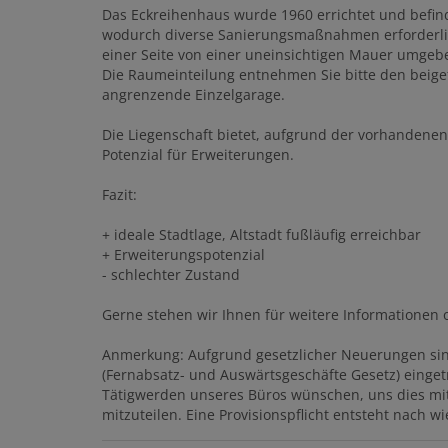
Das Eckreihenhaus wurde 1960 errichtet und befin
wodurch diverse Sanierungsmaßnahmen erforderlich
einer Seite von einer uneinsichtigen Mauer umgeb
Die Raumeinteilung entnehmen Sie bitte den beigef
angrenzende Einzelgarage.
Die Liegenschaft bietet, aufgrund der vorhandene
Potenzial für Erweiterungen.
Fazit:
+ ideale Stadtlage, Altstadt fußläufig erreichbar
+ Erweiterungspotenzial
- schlechter Zustand
Gerne stehen wir Ihnen für weitere Informationen 
Anmerkung: Aufgrund gesetzlicher Neuerungen sin
(Fernabsatz- und Auswärtsgeschäfte Gesetz) eingetr
Tätigwerden unseres Büros wünschen, uns dies mit
mitzuteilen. Eine Provisionspflicht entsteht nach w