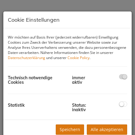
Cookie Einstellungen
Wir möchten auf Basis Ihrer (jederzeit widerrufbaren) Einwilligung
Cookies zum Zweck der Verbesserung unserer Website sowie zur
Analyse Ihres Userverhaltens verwenden, die dazu personenbezogene
Daten verarbeiten. Nähere Informationen finden Sie in unserer
Datenschutzerklärung
und unserer
Cookie Policy
.
Technisch notwendige
immer
Cookies
aktiv
Beschreibung
Hübsche Garconniere in sehr guter
Statistik
Status:
inaktiv
Stadtlage | PARSCH
Speichern
Alle akzeptieren
Lage