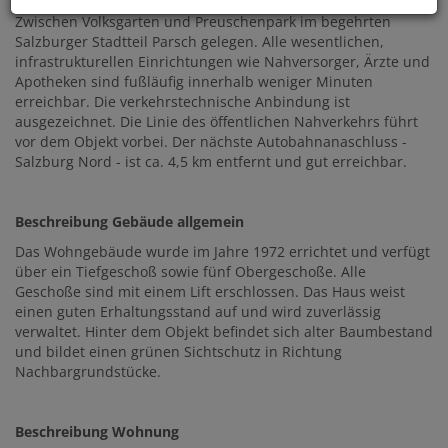
Zwischen Volksgarten und Preuschenpark im begehrten
Salzburger Stadtteil Parsch gelegen. Alle wesentlichen,
infrastrukturellen Einrichtungen wie Nahversorger, Ärzte und
Apotheken sind fußläufig innerhalb weniger Minuten
erreichbar. Die verkehrstechnische Anbindung ist
ausgezeichnet. Die Linie des öffentlichen Nahverkehrs führt
vor dem Objekt vorbei. Der nächste Autobahnanaschluss -
Salzburg Nord - ist ca. 4,5 km entfernt und gut erreichbar.
Beschreibung Gebäude allgemein
Das Wohngebäude wurde im Jahre 1972 errichtet und verfügt
über ein Tiefgeschoß sowie fünf Obergeschoße. Alle
Geschoße sind mit einem Lift erschlossen. Das Haus weist
einen guten Erhaltungsstand auf und wird zuverlässig
verwaltet. Hinter dem Objekt befindet sich alter Baumbestand
und bildet einen grünen Sichtschutz in Richtung
Nachbargrundstücke.
Beschreibung Wohnung