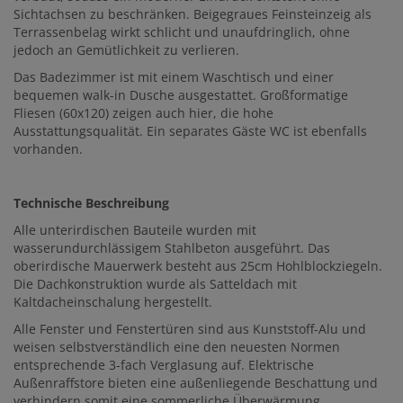
Sichtachsen zu beschränken. Beigegraues Feinsteinzeig als
Terrassenbelag wirkt schlicht und unaufdringlich, ohne
jedoch an Gemütlichkeit zu verlieren.
Das Badezimmer ist mit einem Waschtisch und einer
bequemen walk-in Dusche ausgestattet. Großformatige
Fliesen (60x120) zeigen auch hier, die hohe
Ausstattungsqualität. Ein separates Gäste WC ist ebenfalls
vorhanden.
Technische Beschreibung
Alle unterirdischen Bauteile wurden mit
wasserundurchlässigem Stahlbeton ausgeführt. Das
oberirdische Mauerwerk besteht aus 25cm Hohlblockziegeln.
Die Dachkonstruktion wurde als Satteldach mit
Kaltdacheinschalung hergestellt.
Alle Fenster und Fenstertüren sind aus Kunststoff-Alu und
weisen selbstverständlich eine den neuesten Normen
entsprechende 3-fach Verglasung auf. Elektrische
Außenraffstore bieten eine außenliegende Beschattung und
verhindern somit eine sommerliche Überwärmung.