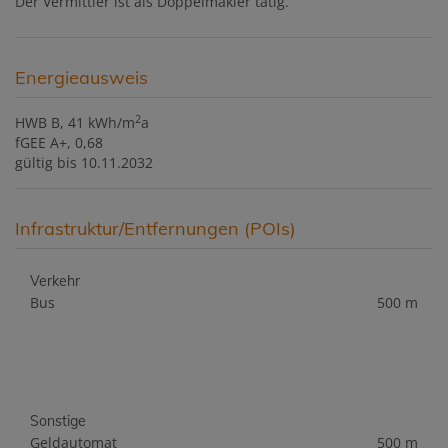
Der Vermittler ist als Doppelmakler tätig.
Energieausweis
2
HWB
B, 41 kWh/m
a
fGEE
A+, 0,68
gültig bis
10.11.2032
Infrastruktur/Entfernungen (POIs)
Verkehr
Bus
500 m
Sonstige
Geldautomat
500 m