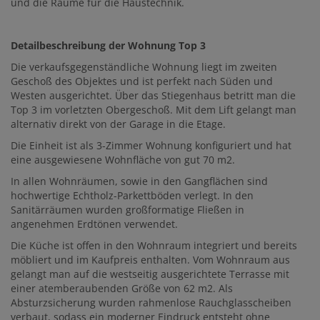
und die Räume für die Haustechnik.
Detailbeschreibung der Wohnung Top 3
Die verkaufsgegenständliche Wohnung liegt im zweiten
Geschoß des Objektes und ist perfekt nach Süden und
Westen ausgerichtet. Über das Stiegenhaus betritt man die
Top 3 im vorletzten Obergeschoß. Mit dem Lift gelangt man
alternativ direkt von der Garage in die Etage.
Die Einheit ist als 3-Zimmer Wohnung konfiguriert und hat
eine ausgewiesene Wohnfläche von gut 70 m2.
In allen Wohnräumen, sowie in den Gangflächen sind
hochwertige Echtholz-Parkettböden verlegt. In den
Sanitärräumen wurden großformatige Fließen in
angenehmen Erdtönen verwendet.
Die Küche ist offen in den Wohnraum integriert und bereits
möbliert und im Kaufpreis enthalten. Vom Wohnraum aus
gelangt man auf die westseitig ausgerichtete Terrasse mit
einer atemberaubenden Größe von 62 m2. Als
Absturzsicherung wurden rahmenlose Rauchglasscheiben
verbaut, sodass ein moderner Eindruck entsteht ohne